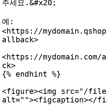
주세요.&#x20;

예: 
<https://mydomain.qshop
allback>

<https://mydomain.com/a
ck>

{% endhint %}

<figure><img src="/file
alt=""><figcaption></fi