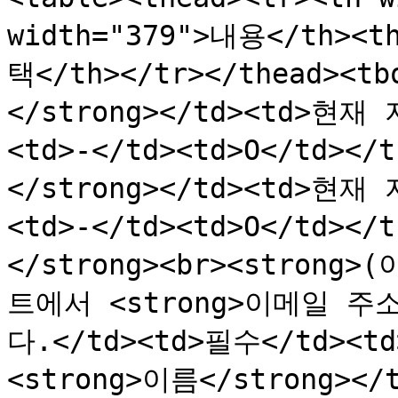
width="379">내용</th><t
택</th></tr></thead><t
</strong></td><td>현
<td>-</td><td>O</td><
</strong></td><td>현
<td>-</td><td>O</td><
</strong><br><strong>
트에서 <strong>이메일 주
다.</td><td>필수</td><td>
<strong>이름</strong><