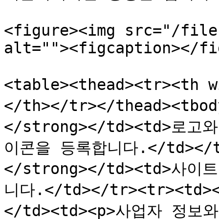
<figure><img src="/file
alt=""><figcaption></fi
<table><thead><tr><th
</th></tr></thead><tb
</strong></td><td>
이콘을 등록합니다.</td></tr
</strong></td><td>
니다.</td></tr><tr><td>
</td><td><p>사업자 정