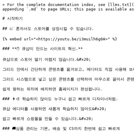
> For the complete documentation index, see [llms.txt](
appending `.md` to page URLs; this page is available as
# 시작하기

## 📈 혼자서도 스토어를 성장시킬 수 있습니다.

{% embed url="<https://youtu.be/i3muilh6g0A>" %}

### **🖱️️ 큐샵이 만드는 사이트의 혁신.**

큐샵으로 스토어 열기 어렵지 않습니다.&#x20;

그리드 안에서 간단하게 콘텐츠를 옮겨보고, 에디터도 직접 사용해 보세요
그리드 시스템으로 넣고 싶은 콘텐츠를 선택하여 마우스로 끌어서 콘텐츠를
쉽게 원하는 위치에 배치하면 홈페이지가 완성됩니다.

### 👩‍🎨 학습하지 않아도 누구나 쉽고 빠르게 디자이너처럼.

큐샵 에디터를 사용하면 새롭게 학습하지 않아도&#x20;

쉽고 빠르게 쇼핑몰을 만들 수 있습니다.&#x20;

### 🚚상품 관리는 기본, 배송 및 CS까지 한번에 쉽고 빠르게
