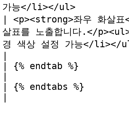
가능</li></ul>          
| <p><strong>좌우 화살표
살표를 노출합니다.</p><ul
경 색상 설정 가능</li></ul>                                               
|

| {% endtab %}                                                                                                                                        
|

| {% endtabs %}                                                                                                                                       