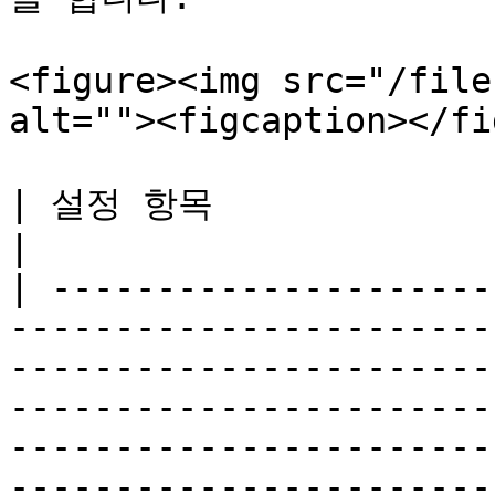
<figure><img src="/file
alt=""><figcaption></fi
| 설정 항목                                                                                                                                                                                                                                                                                                                                             
|

| ---------------------
-----------------------
-----------------------
-----------------------
-----------------------
-----------------------