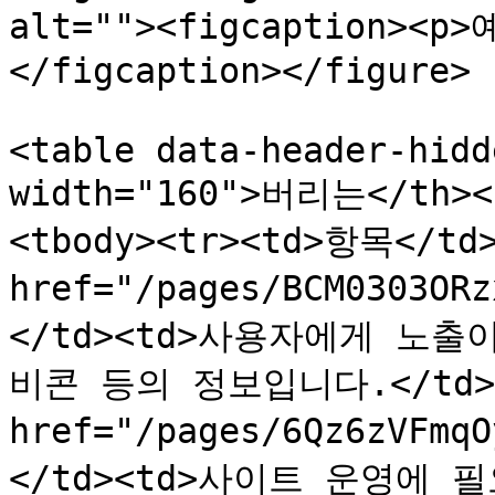
alt=""><figcaption><
</figcaption></figure>

<table data-header-hidd
width="160">버리는</th><
<tbody><tr><td>항목</td>
href="/pages/BCM0303O
</td><td>사용자에게 노
비콘 등의 정보입니다.</td></t
href="/pages/6Qz6zVFm
</td><td>사이트 운영에