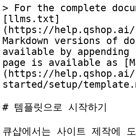
> For the complete docu
[llms.txt]
(https://help.qshop.ai/
Markdown versions of do
available by appending 
page is available as [M
(https://help.qshop.ai/
started/setup/template.m
# 템플릿으로 시작하기

큐샵에서는 사이트 제작에 도