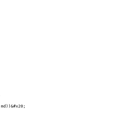


))&#x20;
