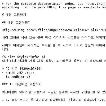
> For the complete documentation index, see [llms.txt](
appending `.md` to page URLs; this page is available as
# 배경 고정하기

## 배경 고정이란?

<figure><img src="/files/X0gcENadVwVATxzlqACw" alt=""><
배경 고정은 섹션 또는 블록 배경 이미지가 스크롤을 하더라도 이미지가
사이트 디자인에 시각적인 효과를 줄 수 있으며 이미지 중심의 페이지
니다.

{% hint style="info" %}

섹션 배경 전체를 가득 채워 적용이 되기때문에 충분히 큰 해상도의 이미
* PC 기준 1920px&#x20;

* 모바일 기준 768px

  {% endhint %}

### 1. 섹션배경 고정하기

섹션배경에 이미지를 고정하여 다양한 형태의 디자인 구현을 할 수 있습
1-1. 큐샵 로그인 후 에디터에 접속합니다. ([에디터 접속하기](/customer