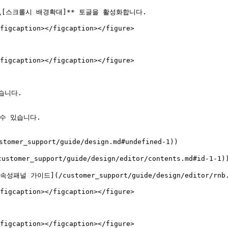
**\[스크롤시 배경확대]** 토글을 활성화합니다.

figcaption></figcaption></figure>

figcaption></figcaption></figure>

니다.

수 있습니다.

_support/guide/design.md#undefined-1))

_support/guide/design/editor/contents.md#id-1-1))
이드](/customer_support/guide/design/editor/rnb.md
figcaption></figcaption></figure>

figcaption></figcaption></figure>
