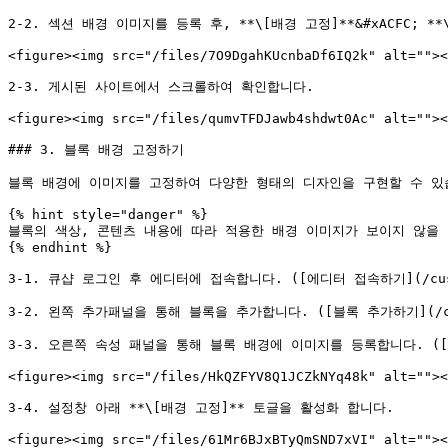
2-2. 섹션 배경 이미지를 등록 후, **\[배경 고정]**&#xACFC; 
<figure><img src="/files/7O9DgahKUcnbaDf6IQ2k" alt=""><
2-3. 게시된 사이트에서 스크롤하여 확인합니다.

<figure><img src="/files/qumvTFDJawb4shdwt0Ac" alt=""><
### 3. 블록 배경 고정하기

블록 배경에 이미지를 고정하여 다양한 형태의 디자인을 구현할 수 있습
{% hint style="danger" %}

블록의 색상, 콘텐츠 내용에 따라 적용한 배경 이미지가 보이지 않을 
{% endhint %}

3-1. 큐샵 로그인 후 에디터에 접속합니다. ([에디터 접속하기](/customer
3-2. 왼쪽 추가패널을 통해 블록을 추가합니다. ([블록 추가하기](/customer
3-3. 오른쪽 속성 패널을 통해 블록 배경에 이미지를 등록합니다. ([속성패널 가
<figure><img src="/files/HkQZFYV8Q1JCZkNYq48k" alt=""><
3-4. 설정창 아래 **\[배경 고정]** 토글을 활성화 합니다.

<figure><img src="/files/61Mr6BJxBTyQmSND7xVI" alt=""><