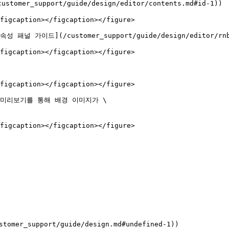
_support/guide/design/editor/contents.md#id-1))

figcaption></figcaption></figure>

가이드](/customer_support/guide/design/editor/rnb.
figcaption></figcaption></figure>

figcaption></figcaption></figure>

미리보기를 통해 배경 이미지가 \

figcaption></figcaption></figure>

_support/guide/design.md#undefined-1))
