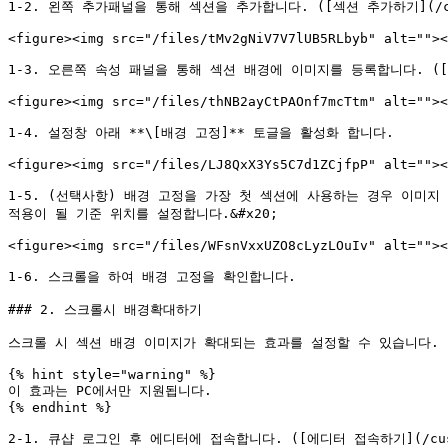
1-2. 왼쪽 추가패널을 통해 섹션을 추가합니다. ([섹션 추가하기](/customer
<figure><img src="/files/tMv2gNiV7V7lUB5RLbyb" alt=""><
1-3. 오른쪽 속성 패널을 통해 섹션 배경에 이미지를 등록합니다. ([속성 패널 
<figure><img src="/files/thNB2ayCtPAOnf7mcTtm" alt=""><
1-4. 설정창 아래 **\[배경 고정]** 토글을 활성화 합니다.

<figure><img src="/files/LJ8QxX3Ys5C7d1ZCjfpP" alt=""><
1-5. (선택사항) 배경 고정을 가장 첫 섹션에 사용하는 경우 이미지 
적용이 될 기준 위치를 설정합니다.&#x20;

<figure><img src="/files/WFsnVxxUZO8cLyzLOuIv" alt=""><
1-6. 스크롤을 하여 배경 고정을 확인합니다.

### 2. 스크롤시 배경확대하기

스크롤 시 섹션 배경 이미지가 확대되는 효과를 설정할 수 있습니다.

{% hint style="warning" %}

이 효과는 PC에서만 지원됩니다.

{% endhint %}

2-1. 큐샵 로그인 후 에디터에 접속합니다. ([에디터 접속하기](/customer