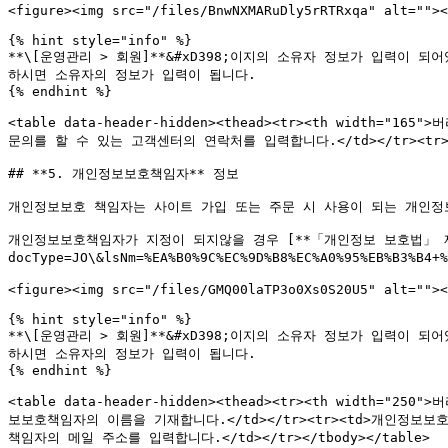
<figure><img src="/files/BnwNXMARuDly5rRTRxqa" alt=""><
{% hint style="info" %}

**\[운영관리 > 회원]**&#xD398;이지의 소유자 정보가 입력이 되어
하시면 소유자의 정보가 입력이 됩니다.

{% endhint %}

<table data-header-hidden><thead><tr><th width="165
문의를 할 수 있는 고객센터의 연락처를 입력합니다.</td></tr><tr><
## **5. 개인정보보호책임자** 정보

개인정보보호 책임자는 사이트 가입 또는 주문 시 사용이 되는 개인정보(
개인정보보호책임자가 지정이 되지않을 경우 [**「개인정보 보호법」 제75조 제4
docType=JO\&lsNm=%EA%B0%9C%EC%9D%B8%EC%A0%95%EB%B3%
<figure><img src="/files/GMQ00laTP3o0Xs0S20U5" alt=""><
{% hint style="info" %}

**\[운영관리 > 회원]**&#xD398;이지의 소유자 정보가 입력이 되어
하시면 소유자의 정보가 입력이 됩니다.

{% endhint %}

<table data-header-hidden><thead><tr><th width="25
보보호책임자의 이름을 기재합니다.</td></tr><tr><td>개인정보보