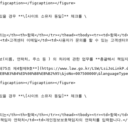
figcaption></figcaption></figure>

있을 경우 **\[사이트 소유자 동일]** 체크를 \

">버리는</th><th>항목</th></tr></thead><tbody><tr><td>항목<
td>고객센터 이메일</td><td>사용자가 문의를 할 수 있는 고객센터의 메일
이름, 연락처, 주소 등 ) 의 처리에 관한 업무를 **총괄해서 책임지는
항제9호**](https://www.law.go.kr/LSW/LsiJoLinkP.d
B4+%EB%B3%B4%ED%98%B8%EB%B2%95\&joNo=007500000\&lang
figcaption></figcaption></figure>

있을 경우 **\[사이트 소유자 동일]** 체크를 \

0">버리는</th><th>항목</th></tr></thead><tbody><tr><td>항목
호책임자 연락처</td><td>개인정보보호책임자의 연락처를 입력합니다.</td