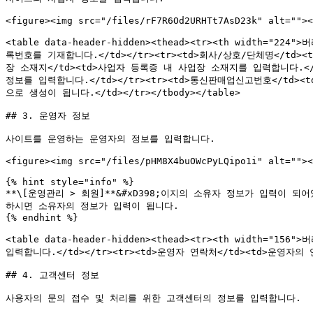
<figure><img src="/files/rF7R6Od2URHTt7AsD23k" alt=""><
<table data-header-hidden><thead><tr><th width="22
록번호를 기재합니다.</td></tr><tr><td>회사/상호/단체명</td><
장 소재지</td><td>사업자 등록증 내 사업장 소재지를 입력합니다.</td>
정보를 입력합니다.</td></tr><tr><td>통신판매업신고번호</td>
으로 생성이 됩니다.</td></tr></tbody></table>

## 3. 운영자 정보

사이트를 운영하는 운영자의 정보를 입력합니다.

<figure><img src="/files/pHM8X4buOWcPyLQipo1i" alt=""><
{% hint style="info" %}

**\[운영관리 > 회원]**&#xD398;이지의 소유자 정보가 입력이 되어
하시면 소유자의 정보가 입력이 됩니다.

{% endhint %}

<table data-header-hidden><thead><tr><th width="156
입력합니다.</td></tr><tr><td>운영자 연락처</td><td>운영자의 
## 4. 고객센터 정보

사용자의 문의 접수 및 처리를 위한 고객센터의 정보를 입력합니다.
