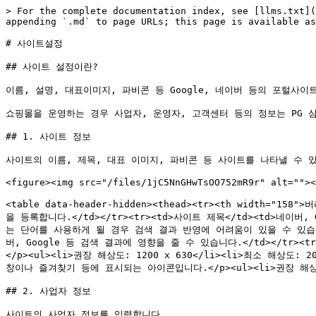
> For the complete documentation index, see [llms.txt](
appending `.md` to page URLs; this page is available as
# 사이트설정

## 사이트 설정이란?

이름, 설명, 대표이미지, 파비콘 등 Google, 네이버 등의 포털사
쇼핑몰을 운영하는 경우 사업자, 운영자, 고객센터 등의 정보는 PG 
## 1. 사이트 정보

사이트의 이름, 제목, 대표 이미지, 파비콘 등 사이트를 나타낼 수 있
<figure><img src="/files/1jC5NnGHwTsOO752mR9r" alt=""><
<table data-header-hidden><thead><tr><th width="15
을 등록합니다.</td></tr><tr><td>사이트 제목</td><td>
는 단어를 사용하게 될 경우 검색 결과 반영에 어려움이 있을 수 있습니다
버, Google 등 검색 결과에 영향을 줄 수 있습니다.</td></tr>
</p><ul><li>권장 해상도: 1200 x 630</li><li>최소 해상도: 2
창이나 즐겨찾기 등에 표시되는 아이콘입니다.</p><ul><li>권장 해상도: 512
## 2. 사업자 정보

사이트의 사업자 정보를 입력합니다.
