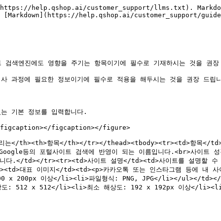
https://help.qshop.ai/customer_support/llms.txt). Markdo
 [Markdown](https://help.qshop.ai/customer_support/guide
이트 검색엔진에도 영향을 주기는 항목이기에 필수로 기재하시는 것을 권장 
심사 과정에 필요한 정보이기에 필수로 적용을 해두시는 것을 권장 드립니
는 기본 정보를 입력합니다.

figcaption></figcaption></figure>

8">버리는</th><th>항목</th></tr></thead><tbody><tr><td>항목
네이버, Google등의 포털사이트 검색에 반영이 되는 이름입니다.<br>사
.</td></tr><tr><td>사이트 설명</td><td>사이트를 설명할
<tr><td>대표 이미지</td><td><p>카카오톡 또는 인스타그램 등에 내
00 x 200px 이상</li><li>파일형식: PNG, JPG</li></ul></t
 x 512</li><li>최소 해상도: 192 x 192px 이상</li><li>파일형