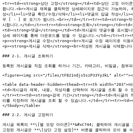
<tr><td><strong>상단 고정</strong></td><td>상단 고정 아
합니다.<br>게시글 제목을 클릭하면 상세페이지로 접근이 가능하며, 해당
성</li><li>댓글 확인/수정/삭제</li><li>댓글의 답글 작성</li><
우 [ - ] 로 표기가 됩니다.<br></td></tr><tr><td><strong
시합니다.</td></tr><tr><td><strong>조회</strong></td>
<td><strong>댓글</strong></td><td>게시글의 댓글수를 표시합
상세 페이지를 통해 다운로드를 받을 수 있습니다.</td></tr><tr><td>
<p><strong>게시글 수정</strong><br>게시글 수정 페이지로
<p><strong>게시글 삭제</strong><br>작성된 게시글을 삭제합니다
### 2-1. 게시글 조회하기

등록된 게시글을 직접 조회를 하거나 기간, 카테고리, 비밀글, 첨부파
<figure><img src="/files/tF821ndjs5szP33Yy3kL" alt=""><
<table data-header-hidden><thead><tr><th width="203"
<td>게시글의 제목, 내용, 작성자를 선택하여 게시글을 조회 할 수 있습니다
</tr><tr><td><strong>검색 기간</strong></td><td>게시
리를 지정하여 게시글을 조회 할 수 있습니다.</td></tr><tr><td>
</tbody></table>

### 2-2. 게시글 고정하기

게시글 목록의 **\[별 모양 아이콘]**&#xC744; 클릭하여 게시글을 
고정된 게시글은 **\[상단 고정 설정]** 버튼을 클릭하여 모아 볼 수