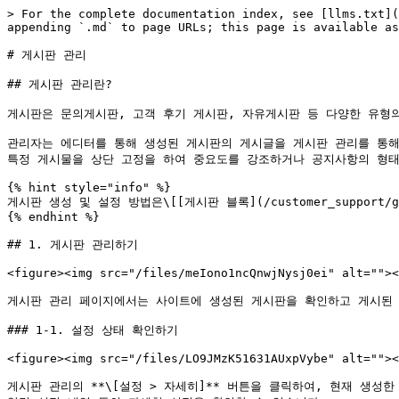
> For the complete documentation index, see [llms.txt](
appending `.md` to page URLs; this page is available as
# 게시판 관리

## 게시판 관리란?

게시판은 문의게시판, 고객 후기 게시판, 자유게시판 등 다양한 유형의
관리자는 에디터를 통해 생성된 게시판의 게시글을 게시판 관리를 통해 
특정 게시물을 상단 고정을 하여 중요도를 강조하거나 공지사항의 형태로
{% hint style="info" %}

게시판 생성 및 설정 방법은\[[게시판 블록](/customer_support/gui
{% endhint %}

## 1. 게시판 관리하기

<figure><img src="/files/meIono1ncQnwjNysj0ei" alt=""><
게시판 관리 페이지에서는 사이트에 생성된 게시판을 확인하고 게시된 총
### 1-1. 설정 상태 확인하기

<figure><img src="/files/LO9JMzK51631AUxpVybe" alt=""><
게시판 관리의 **\[설정 > 자세히]** 버튼을 클릭하여, 현재 생성한 