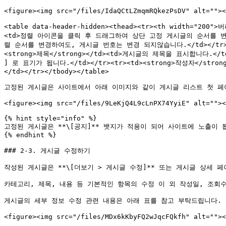
<figure><img src="/files/IdaQCtLZmqmRQkezPsDV" alt=""><
<table data-header-hidden><thead><tr><th width="200"
<td>정렬 아이콘을 클릭 후 드래그하여 상단 고정 게시글의 순서를 변경 할 
렬 순서를 변경하여도, 게시글 번호는 변경 되지않습니다.</td></tr><tr
<strong>제목</strong></td><td>게시글의 제목을 표시합니다.</
] 로 표기가 됩니다.</td></tr><tr><td><strong>작성자</str
</td></tr></tbody></table>

고정된 게시글은 사이트에서 아래 이미지와 같이 게시글 리스트 첫 페이
<figure><img src="/files/9LeKjQ4L9cLnPX74YyiE" alt=""><
{% hint style="info" %}

고정된 게시글은 **\[공지]** 뱃지가 적용이 되어 사이트에 노출이 됩
{% endhint %}

### 2-3. 게시글 수정하기

작성된 게시글은 **\[더보기 > 게시글 수정]** 또는 게시글 상세 페
카테고리, 제목, 내용 등 기본적인 항목의 수정 이 외 작성일, 조회수
게시글의 세부 정보 수정 관련 내용은 아래 표를 참고 부탁드립니다.

<figure><img src="/files/MDx6kKbyFQ2wJqcFQkfh" alt=""><