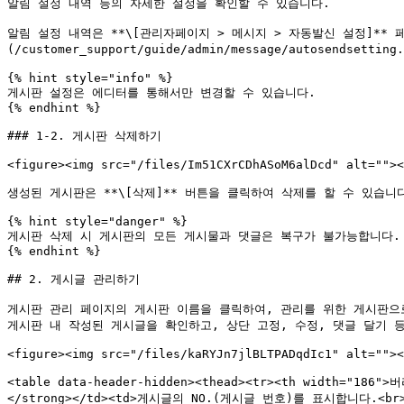
알림 설정 내역 등의 자세한 설정을 확인할 수 있습니다.

알림 설정 내역은 **\[관리자페이지 > 메시지 > 자동발신 설정]**
(/customer_support/guide/admin/message/autosendset
{% hint style="info" %}

게시판 설정은 에디터를 통해서만 변경할 수 있습니다.

{% endhint %}

### 1-2. 게시판 삭제하기

<figure><img src="/files/Im51CXrCDhASoM6alDcd" alt=""><
생성된 게시판은 **\[삭제]** 버튼을 클릭하여 삭제를 할 수 있습니다
{% hint style="danger" %}

게시판 삭제 시 게시판의 모든 게시물과 댓글은 복구가 불가능합니다.

{% endhint %}

## 2. 게시글 관리하기

게시판 관리 페이지의 게시판 이름을 클릭하여, 관리를 위한 게시판으로
게시판 내 작성된 게시글을 확인하고, 상단 고정, 수정, 댓글 달기 등
<figure><img src="/files/kaRYJn7jlBLTPADqdIc1" alt=""><
<table data-header-hidden><thead><tr><th width="186
</strong></td><td>게시글의 NO.(게시글 번호)를 표시합니다