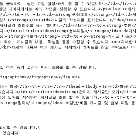
이콘을 클릭하여, 상단 고정 설정/해제 를 할 수 있습니다.</td></tr><tr>
 페이지에서는 아래 작업을 진행할 수 있습니다.</p><ul><li>게시글 
/ul></td></tr><tr><td><strong>카테고리</strong></
>작성자</strong></td><td>게시글의 작성자를 표시합니다.</td></tr>
<td>게시글의 조회수를 표시 합니다.</td></tr><tr><td><strong>추천
니다.</td></tr><tr><td><strong>첨부파일</strong></td
<strong>더보기</strong></td><td><p><strong>게시글 바로
 이동이 되어, 게시글의 내용, 작성일 등을 수정할 수 있습니다.<br>자세
.<br>자세한 내용은 아래 게시글 삭제하기 가이드를 참고 부탁드립니다.</p></
일 여부 등의 설정에 따라 조회를 할 수 있습니다.

figcaption></figcaption></figure>

>버리는 항목</th><th></th></tr></thead><tbody><tr><td>항목</
.</td></tr><tr><td><strong>관리자 게시글만 보기</stro
글의 작성 일자를 지정하여 게시글을 조회 할 수 있습니다.</td></tr><tr>
<strong>필터</strong></td><td>일반/비밀 게시글 및 첨부 파일
고정할 수 있습니다.\

 있습니다.
