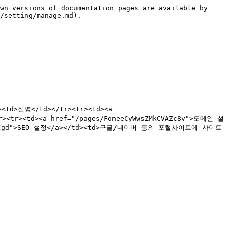
wn versions of documentation pages are available by 
/setting/manage.md).

<td>설명</td></tr><tr><td><a 
r><td><a href="/pages/FoneeCyWwsZMkCVAZc8v">도메인 설
MvvzCgd">SEO 설정</a></td><td>구글/네이버 등의 포털사이트에 사이트